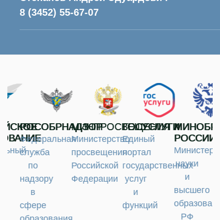
8 (3452) 55-67-07
ЙСКОЕ
РОСОБРНАДЗОР
МИНПРОСВЕЩЕНИЯ
ГОСУСЛУГИ
МИНОБРН
ОВАНИЕ
РОССИИ
Федеральная
Министерство
Единый
льный
Министерс
служба
просвещения
портал
науки
по
Российской
государственных
и
надзору
Федерации
услуг
высшего
в
и
образовани
сфере
функций
РФ
образования