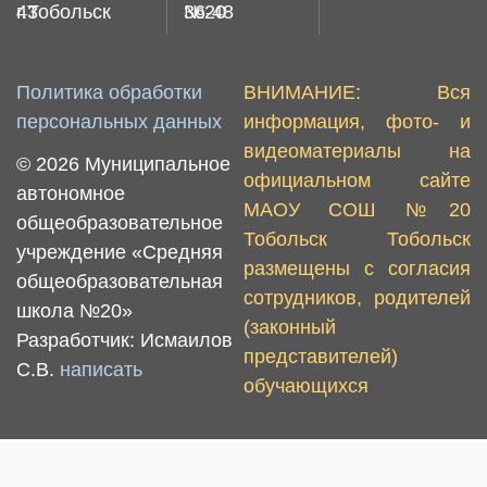
43
г.Тобольск
36-48
№20
Политика обработки
ВНИМАНИЕ: Вся
персональных данных
информация, фото- и
видеоматериалы на
© 2026 Муниципальное
официальном сайте
автономное
МАОУ СОШ №20
общеобразовательное
Тобольск Тобольск
учреждение «Средняя
размещены с согласия
общеобразовательная
сотрудников, родителей
школа №20»
(законный
Разработчик: Исмаилов
представителей)
С.В.
написать
обучающихся