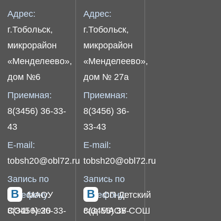
Адрес:
Адрес:
г.Тобольск,
г.Тобольск,
микрорайон
микрорайон
«Менделеево»,
«Менделеево»,
дом №6
дом № 27а
Приемная:
Приемная:
8(3456) 36-33-
8(3456) 36-
43
33-43
E-mail:
E-mail:
tobsh20@obl72.ru
tobsh20@obl72.ru
Запись по
Запись по
телефону:
МАОУ
телефону:
СП Детский
8(3456) 36-33-
СОШ №20
8(3456) 36-
сад МАОУ СОШ