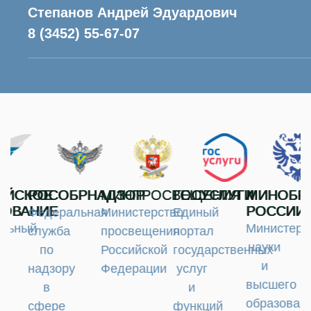
Степанов Андрей Эдуардович
8 (3452) 55-67-07
ИЙСКОЕ
РОСОБРНАДЗОР
МИНПРОСВЕЩЕНИЯ
ГОСУСЛУГИ
МИНОБР
ЗОВАНИЕ
РОССИИ
Федеральная
Министерство
Единый
льный
Министерс
служба
просвещения
портал
науки
по
Российской
государственных
и
надзору
Федерации
услуг
высшего
в
и
образован
сфере
функций