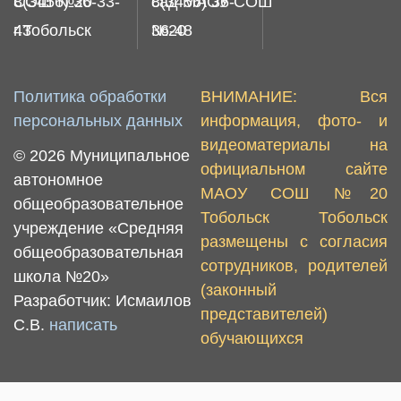
8(3456) 36-33-
СОШ №20
8(3456) 36-
сад МАОУ СОШ
43
г.Тобольск
36-48
№20
Политика обработки
ВНИМАНИЕ: Вся
персональных данных
информация, фото- и
видеоматериалы на
© 2026 Муниципальное
официальном сайте
автономное
МАОУ СОШ №20
общеобразовательное
Тобольск Тобольск
учреждение «Средняя
размещены с согласия
общеобразовательная
сотрудников, родителей
школа №20»
(законный
Разработчик: Исмаилов
представителей)
С.В.
написать
обучающихся