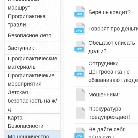
маршрут
Берешь кредит?
Профилактика
травли
Говорят про деньг
Безопасное лето
Обещают списать
Заступник
долги?
Профилактические
Сотрудники
материалы
Центробанка не
Профилактичекие
обзванивают люде
мероприятия
Детская
Мошенники!
безопасность на ж/
Прокуратура
д
предупреждает!
Карта
Безопасности
Не дайте себя
Мошенничество
обмануть!