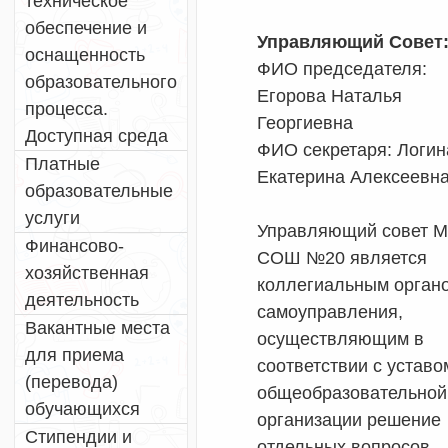
техническое
обеспечение и
Управляющий Совет
оснащенность
ФИО председателя:
образовательного
Егорова Наталья
процесса.
Георгиевна
Доступная среда
ФИО секретаря: Логин
Платные
Екатерина Алексеевн
образовательные
услуги
Управляющий совет 
Финансово-
СОШ №20 является
хозяйственная
коллегиальным орган
деятельность
самоуправления,
Вакантные места
осуществляющим в
для приема
соответствии с уставо
(перевода)
общеобразовательной
обучающихся
организации решение
Стипендии и
отдельных вопросов,