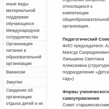
иные виды
относящихся к
материальной
компетенции
поддержки
общеобразовательной
обучающихся
организации.
Международное
сотрудничество
Педагогический Сове
Организация
ФИО председателя: А
питания в
Мансур Сахрединович
образовательной
Ланьшина Светлана
организации
Алексеевна (структур
Вакансии
подразделение «Детс
сад»)
Закупки
Сведения об
Формы ученического
организации
самоуправления
отдыха детей и их
Совет старшеклассни