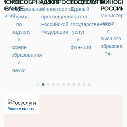
ИЙСКОЕ
РОСОБРНАДЗОР
МИНПРОСВЕЩЕНИЯ
ГОСУСЛУГИ
МИНОБР
ЗОВАНИЕ
РОССИИ
Федеральная
Министерство
Единый
льный
Министерс
служба
просвещения
портал
науки
по
Российской
государственных
и
надзору
Федерации
услуг
высшего
в
и
образован
сфере
функций
РФ
образования
и
науки
Решаем вместе