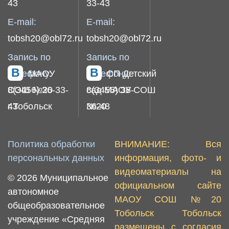
43
33-43
E-mail:
E-mail:
tobsh20@obl72.ru
tobsh20@obl72.ru
Запись по
Запись по
телефону:
МАОУ
телефону:
СП Детский
8(3456) 36-33-
СОШ №20
8(3456) 36-
сад МАОУ СОШ
43
г.Тобольск
36-48
№20
Политика обработки
ВНИМАНИЕ: Вся
персональных данных
информация, фото- и
видеоматериалы на
© 2026 Муниципальное
официальном сайте
автономное
МАОУ СОШ №20
общеобразовательное
Тобольск Тобольск
учреждение «Средняя
размещены с согласия