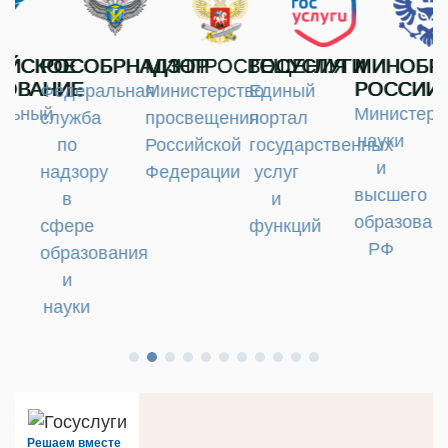
ИЙСКОЕ
РОСОБРНАДЗОР
МИНПРОСВЕЩЕНИЯ
ГОСУСЛУГИ
МИНОБР
ЗОВАНИЕ
РОССИИ
Федеральная
Министерство
Единый
льный
Министерс
служба
просвещения
портал
науки
по
Российской
государственных
и
надзору
Федерации
услуг
высшего
в
и
образован
сфере
функций
РФ
образования
и
науки
Решаем вместе