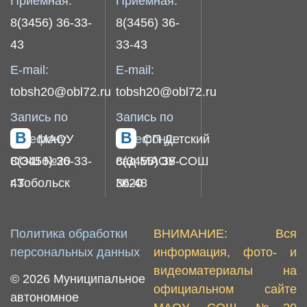
Приемная:
Приемная:
8(3456) 36-33-
8(3456) 36-
43
33-43
E-mail:
E-mail:
tobsh20@obl72.ru
tobsh20@obl72.ru
Запись по
Запись по
телефону:
МАОУ
телефону:
СП Детский
8(3456) 36-33-
СОШ №20
8(3456) 36-
сад МАОУ СОШ
43
г.Тобольск
36-48
№20
Политика обработки
ВНИМАНИЕ: Вся
персональных данных
информация, фото- и
видеоматериалы на
© 2026 Муниципальное
официальном сайте
автономное